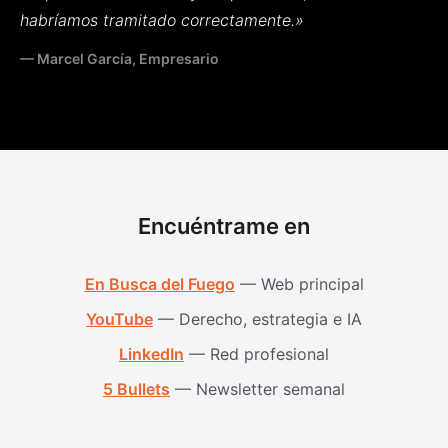
habríamos tramitado correctamente.»
— Marcel García, Empresario
Encuéntrame en
En Busca del Fuego
— Web principal
YouTube
— Derecho, estrategia e IA
LinkedIn
— Red profesional
5 Bullets
— Newsletter semanal